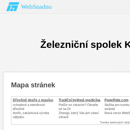
WebSnadno
Železniční spolek 
Mapa stránek
Dřevěné dveře z masívu
Tradiční bylinná medicína
PageRide.com
vchodové a interiérové
Potíže se zdravím? Obraťte
Služba pro tvorb
dřevěné
se na Dr
stránek
dveře, zakázková výroba
Zhenga, který Vás jich zbaví
Nová verze WebS
nábytku
zdravě
Tvorba webových strá